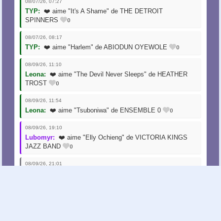
08/07/26, 07:27
TYP:
❤️ aime "It's A Shame" de THE DETROIT
0
SPINNERS
08/07/26, 08:17
0
TYP:
❤️ aime "Harlem" de ABIODUN OYEWOLE
08/09/26, 11:10
Leona:
❤️ aime "The Devil Never Sleeps" de HEATHER
0
TROST
08/09/26, 11:54
0
Leona:
❤️ aime "Tsuboniwa" de ENSEMBLE 0
08/09/26, 19:10
Lubomyr:
❤️ aime "Elly Ochieng" de VICTORIA KINGS
0
JAZZ BAND
08/09/26, 21:01
1
Anonyme:
top la programmation
08/10/26, 06:28
0
Nelly:
Merci !!
08/10/26, 07:35