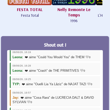
08/04/26, 23:01
FESTA TOTAL
Nelly Remonte Le
0
Jay:
❤️ aime "I Drink The Light" de TOMORA
Temps
Festa Total
L'Homme
1996
08/05/26, 09:40
Pierrot:
❤️ aime "Une Femme Appelée O. Traverse le
0
Brouillard" de CAPITAINE BITUME
08/06/26, 15:58
0
Leona:
❤️ aime "Bleach" de WHOMAN
Shout out !
08/06/26, 16:19
0
Leona:
❤️ aime "Could You Would You" de THEM
08/06/26, 16:28
0
Leona:
❤️ aime "Crash" de THE PRIMITIVES
08/06/26, 19:25
0
TYP:
❤️ aime "Ouelli Lia Ya Lâziz" de NAJAT TAZI
08/06/26, 19:57
Jay:
❤️ aime "Cosa Rara" de LUCRECIA DALT & DAVID
0
SYLVIAN